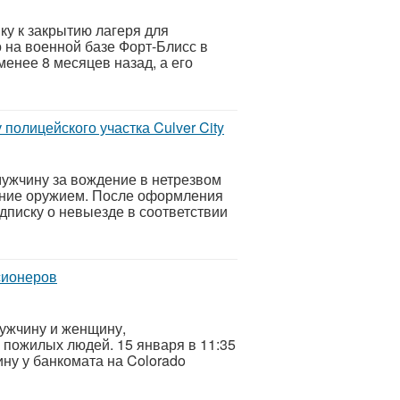
у к закрытию лагеря для
 на военной базе Форт-Блисс в
менее 8 месяцев назад, а его
олицейского участка Culver City
мужчину за вождение в нетрезвом
дение оружием. После оформления
писку о невыезде в соответствии
сионеров
ужчину и женщину,
 пожилых людей. 15 января в 11:35
ну у банкомата на Colorado