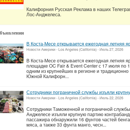
Калифорния Русская Реклама в наших Телегра
Лос-Анджелеса.
бъявления
В Коста-Месе открывается ежегодная летняя я
Новости Америки
-
Los Angeles (California)
-
Июль 27, 2026
В Коста-Месе открывается ежегодная летняя яр
площадке OC Fair & Event Center с 17 июля по 
одним из крупнейших в регионе и традиционно 
Южной Калифорн...
Сотрудники пограничной службы изъяли крупн
Новости Америки
-
Los Angeles (California)
-
Июль 22, 2026
Сотрудники Таможенной и пограничной службы 
Анджелесе изъяли крупную партию контрабанд
пассажира обнаружили 16 фунтов частей бенга
мяса, а также 33 фунта манго, чесн...