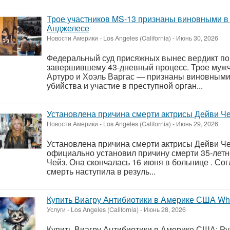
Трое участников MS-13 признаны виновными в 
Анджелесе
Новости Америки
-
Los Angeles (California)
-
Июнь 30, 2026
Федеральный суд присяжных вынес вердикт по д
завершившему 43-дневный процесс. Трое мужч
Артуро и Хоэль Варгас — признаны виновными
убийства и участие в преступной орган...
Установлена причина смерти актрисы Дейви Ч
Новости Америки
-
Los Angeles (California)
-
Июнь 29, 2026
Установлена причина смерти актрисы Дейви Ч
официально установил причину смерти 35-лет
Чейз. Она скончалась 16 июня в больнице . С
смерть наступила в резуль...
Купить Виагру Антибиотики в Америке США Wha
Услуги
-
Los Angeles (California)
-
Июнь 28, 2026
Купить Виагру Антибиотики в Америке США: Ру