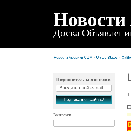
Новости
Доска Объявлен
Новости Америки США
»
United States
»
Califo
Подпишитесь на этот поиск
1
Подписаться сейчас!
П
Ваш поиск