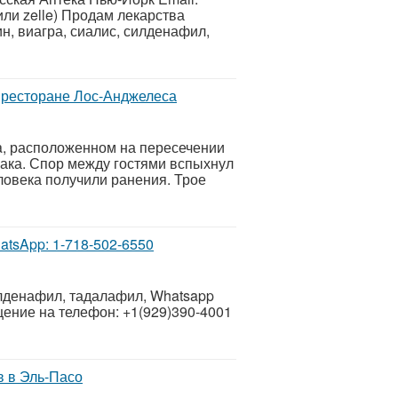
или zelle) Продам лекарства
н, виагра, сиалис, силденафил,
 ресторане Лос-Анджелеса
ya, расположенном на пересечении
драка. Спор между гостями вспыхнул
еловека получили ранения. Трое
tsApp: 1-718-502-6550
лденафил, тадалафил, Whatsapp
щение на телефон: +1(929)390-4001
в в Эль-Пасо