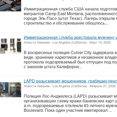
Иммиграционная служба США начала подготовк
мигрантов Camp East Montana, расположенного
городе Эль-Пасо (штат Техас). Лагерь открыли 
строительство и обслуживание обошлось...
Иммиграционная служба арестовала мужчину у п
Новости Америки
-
Los Angeles (California)
-
Март 10, 2026
В воскресенье полиция Culver City задержала 
виде, хранение наркотиков и незаконное вла
протокола подозреваемый был отпущен под под
с законом штата Калифорни...
LAPD разыскивает мошенников, грабящих пен
Новости Америки
-
Los Angeles (California)
-
Февраль 27, 2026
Полиция Лос-Анджелеса (LAPD) разыскивает м
организовавших схему кражи банковских карт у
a.m. подозреваемые отвлекли 83-летнего мужчи
Boulevard. Пока один участник имитировал ...