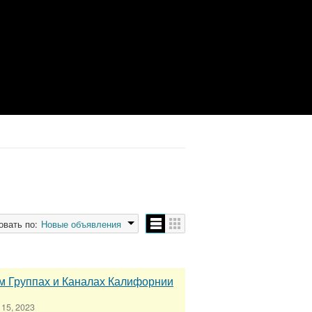
овать по:
Новые объявления
м Группах и Каналах Калифорнии
15, 2023