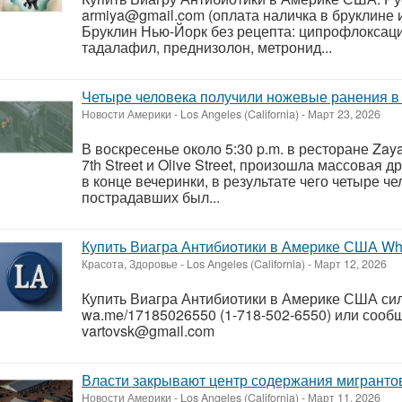
armiya@gmail.com
(оплата наличка в бруклине 
Бруклин Нью-Йорк без рецепта: ципрофлоксаци
тадалафил, преднизолон, метронид...
Четыре человека получили ножевые ранения в
Новости Америки
-
Los Angeles (California)
-
Март 23, 2026
В воскресенье около 5:30 p.m. в ресторане Za
7th Street и Olive Street, произошла массовая 
в конце вечеринки, в результате чего четыре ч
пострадавших был...
Купить Виагра Антибиотики в Америке США Wha
Красота, Здоровье
-
Los Angeles (California)
-
Март 12, 2026
Купить Виагра Антибиотики в Америке США си
wa.me/17185026550 (1-718-502-6550) или сооб
vartovsk@gmail.com
Власти закрывают центр содержания мигранто
Новости Америки
-
Los Angeles (California)
-
Март 11, 2026