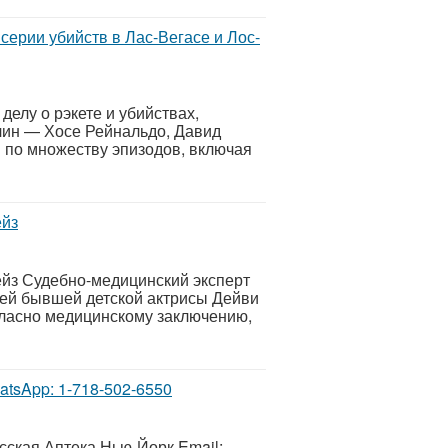
серии убийств в Лас-Вегасе и Лос-
елу о рэкете и убийствах,
ин — Хосе Рейнальдо, Давид
 по множеству эпизодов, включая
ейз
ейз Судебно-медицинский эксперт
ней бывшей детской актрисы Дейви
огласно медицинскому заключению,
tsApp: 1-718-502-6550
сская Аптека Нью-Йорк Email: