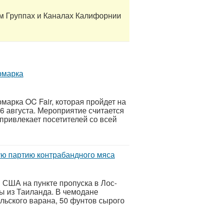
м Группах и Каналах Калифорнии
рмарка
марка OC Fair, которая пройдет на
16 августа. Мероприятие считается
привлекает посетителей со всей
ую партию контрабандного мяса
США на пункте пропуска в Лос-
ы из Таиланда. В чемодане
льского варана, 50 фунтов сырого