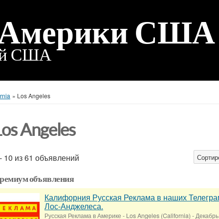
 Америки США
ий США
rnia
»
Los Angeles
Los Angeles
 - 10 из 61 объявлений
Сортир
ремиум объявления
Калифорния Русская Реклама в наших Телегра
Лос-Анджелеса.
Русская Реклама в Америке
-
Los Angeles (California)
-
Декабрь 