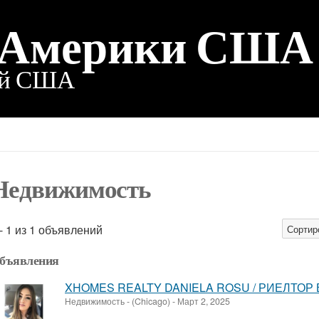
 Америки США
ий США
Недвижимость
 - 1 из 1 объявлений
Сортир
бъявления
XHOMES REALTY DANIELA ROSU / РИЕЛТОР 
Недвижимость
-
(Chicago)
-
Март 2, 2025