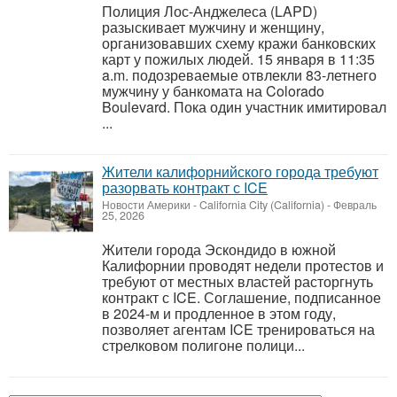
Полиция Лос-Анджелеса (LAPD)
разыскивает мужчину и женщину,
организовавших схему кражи банковских
карт у пожилых людей. 15 января в 11:35
a.m. подозреваемые отвлекли 83-летнего
мужчину у банкомата на Colorado
Boulevard. Пока один участник имитировал
...
Жители калифорнийского города требуют
разорвать контракт с ICE
Новости Америки
-
California City (California)
-
Февраль
25, 2026
Жители города Эскондидо в южной
Калифорнии проводят недели протестов и
требуют от местных властей расторгнуть
контракт с ICE. Соглашение, подписанное
в 2024-м и продленное в этом году,
позволяет агентам ICE тренироваться на
стрелковом полигоне полици...