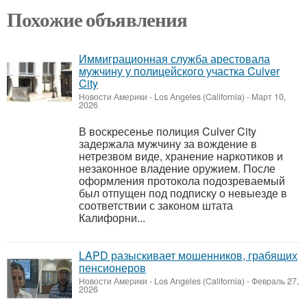
Похожие объявления
Иммиграционная служба арестовала
мужчину у полицейского участка Culver
City
Новости Америки
-
Los Angeles (California)
-
Март 10,
2026
В воскресенье полиция Culver City
задержала мужчину за вождение в
нетрезвом виде, хранение наркотиков и
незаконное владение оружием. После
оформления протокола подозреваемый
был отпущен под подписку о невыезде в
соответствии с законом штата
Калифорни...
LAPD разыскивает мошенников, грабящих
пенсионеров
Новости Америки
-
Los Angeles (California)
-
Февраль 27,
2026