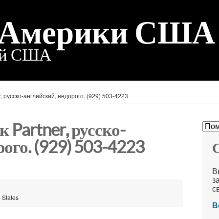
 Америки США
ий США
, русско-английский, недорого. (929) 503-4223
 Partner, русско-
ого. (929) 503-4223
С
В
з
с
 States
В