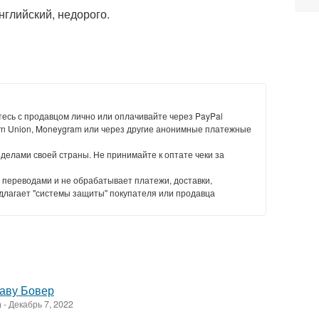
нглийский, недорого.
есь с продавцом лично или оплачивайте через PayPal
rn Union, Moneygram или через другие анонимные платежные
еделами своей страны. Не принимайте к оптате чеки за
 переводами и не обрабатывает платежи, доставки,
длагает "системы защиты" покупателя или продавца
аву Бовер
)
-
Декабрь 7, 2022