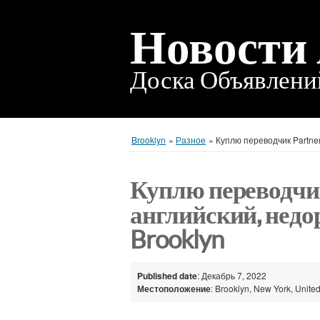
Новости
Доска Объявлен
Brooklyn
»
Разное
»
Куплю переводчик Partner
Куплю переводчик
английский, недор
Brooklyn
Published date
: Декабрь 7, 2022
Местоположение
: Brooklyn, New York, United