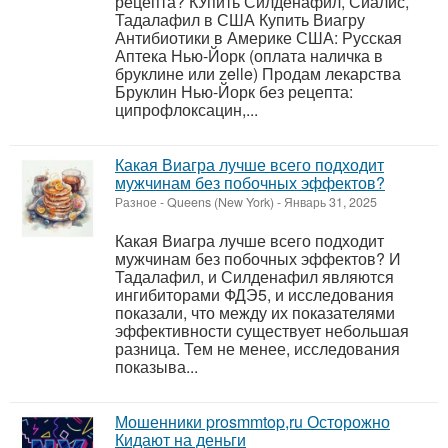
рецепта? КУпить Силденафил, Сиалис,
Тадалафил в США Купить Виагру
Антибиотики в Америке США: Русская
Аптека Нью-Йорк (оплата наличка в
бруклине или zelle) Продам лекарства
Бруклин Нью-Йорк без рецепта:
ципрофлоксацин,...
Какая Виагра лучше всего подходит
мужчинам без побочных эффектов?
Разное
-
Queens (New York)
-
Январь 31, 2025
Какая Виагра лучше всего подходит
мужчинам без побочных эффектов? И
Тадалафил, и Силденафил являются
ингибиторами ФДЭ5, и исследования
показали, что между их показателями
эффективности существует небольшая
разница. Тем не менее, исследования
показыва...
Мошенники prosmmtop,ru Осторожно
Кидают на деньги