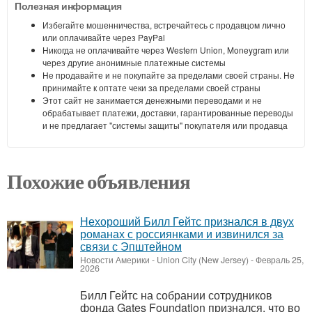
Полезная информация
Избегайте мошенничества, встречайтесь с продавцом лично
или оплачивайте через PayPal
Никогда не оплачивайте через Western Union, Moneygram или
через другие анонимные платежные системы
Не продавайте и не покупайте за пределами своей страны. Не
принимайте к оптате чеки за пределами своей страны
Этот сайт не занимается денежными переводами и не
обрабатывает платежи, доставки, гарантированные переводы
и не предлагает "системы защиты" покупателя или продавца
Похожие объявления
Нехороший Билл Гейтс признался в двух
романах с россиянками и извинился за
связи с Эпштейном
Новости Америки
-
Union City (New Jersey)
-
Февраль 25,
2026
Билл Гейтс на собрании сотрудников
фонда Gates Foundation признался, что во