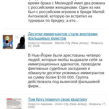
время брака с Мелиндой имел два романа
с российскими женщинами. Один из них
был с российским игроком в бридж Милой
Антоновой, которую он встретил на
турнирах по бриджу, а вто...
Десятки иммигрантов стали жертвами
фальшивых юристов
Новости Америки
-
Atlantic City (New Jersey)
-
Февраль
22, 2026
В Нью-Йорке были арестованы четверо
людей, которые якобы выдавали себя за
иммиграционных адвокатов, проводили
фиктивные судебные заседания и
обманули десятки уязвимых иммигрантов
на сумму более $100 000. Группа
действовала под вывеской фальшивой
фирм...
Том Круз покинул свою квартиру
Новости Америки
-
Union City (New Jersey)
-
Февраль 17,
2026