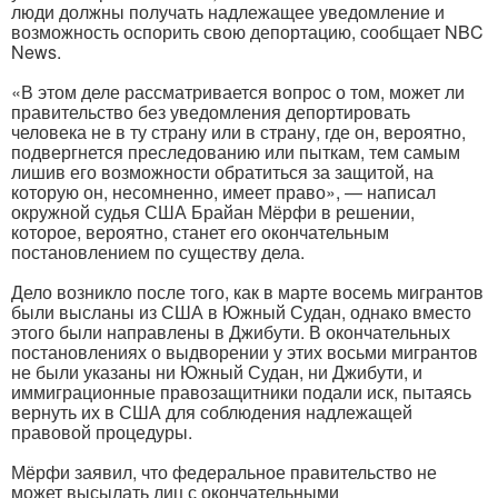
люди должны получать надлежащее уведомление и
возможность оспорить свою депортацию, сообщает NBC
News.
«В этом деле рассматривается вопрос о том, может ли
правительство без уведомления депортировать
человека не в ту страну или в страну, где он, вероятно,
подвергнется преследованию или пыткам, тем самым
лишив его возможности обратиться за защитой, на
которую он, несомненно, имеет право», — написал
окружной судья США Брайан Мёрфи в решении,
которое, вероятно, станет его окончательным
постановлением по существу дела.
Дело возникло после того, как в марте восемь мигрантов
были высланы из США в Южный Судан, однако вместо
этого были направлены в Джибути. В окончательных
постановлениях о выдворении у этих восьми мигрантов
не были указаны ни Южный Судан, ни Джибути, и
иммиграционные правозащитники подали иск, пытаясь
вернуть их в США для соблюдения надлежащей
правовой процедуры.
Мёрфи заявил, что федеральное правительство не
может высылать лиц с окончательными