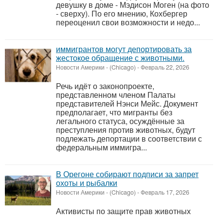
девушку в доме - Мэдисон Моген (на фото
- сверху). По его мнению, Кохбергер
переоценил свои возможности и недо...
иммигрантов могут депортировать за
жестокое обращение с животными.
Новости Америки
-
(Chicago)
-
Февраль 22, 2026
Речь идёт о законопроекте,
представленном членом Палаты
представителей Нэнси Мейс. Документ
предполагает, что мигранты без
легального статуса, осуждённые за
преступления против животных, будут
подлежать депортации в соответствии с
федеральным иммигра...
В Орегоне собирают подписи за запрет
охоты и рыбалки
Новости Америки
-
(Chicago)
-
Февраль 17, 2026
Активисты по защите прав животных