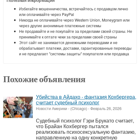
Полезная информация
Избегайте мошенничества, встречайтесь с продавцом лично
или оплачивайте через PayPal
Никогда не оплачивайте через Western Union, Moneygram или
через другие анонимные платежные системы
Не продавайте и не покупайте за пределами своей страны. Не
принимайте к оптате чеки за пределами своей страны
Этот сайт не занимается денежными переводами и не
обрабатывает платежи, доставки, гарантированные переводы
и не предлагает "системы защиты" покупателя или продавца
Похожие объявления
Убийства в Айдахо - фантазия Кохбергера,
считает судебный психолог
Новости Америки
-
(Chicago)
-
Февраль 26, 2026
Судебный психолог Гэри Брукато считает,
что Брайан Кохбергер пытался
реализовать психосексуальную фантазию,
направленную на одну конкретную