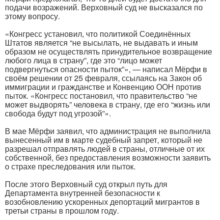
подачи возражений. Верховный суд не высказался по
этому вопросу.
«Конгресс установил, что политикой Соединённых
Штатов является “не высылать, не выдавать и иным
образом не осуществлять принудительное возвращение
любого лица в страну”, где это “лицо может
подвергнуться опасности пыток”», — написал Мёрфи в
своём решении от 25 февраля, ссылаясь на Закон об
иммиграции и гражданстве и Конвенцию ООН против
пыток. «Конгресс постановил, что правительство “не
может выдворять” человека в страну, где его “жизнь или
свобода будут под угрозой”».
В мае Мёрфи заявил, что администрация не выполнила
вынесенный им в марте судебный запрет, который не
разрешал отправлять людей в страны, отличные от их
собственной, без предоставления возможности заявить
о страхе преследования или пыток.
После этого Верховный суд открыл путь для
Департамента внутренней безопасности к
возобновлению ускоренных депортаций мигрантов в
третьи страны в прошлом году.