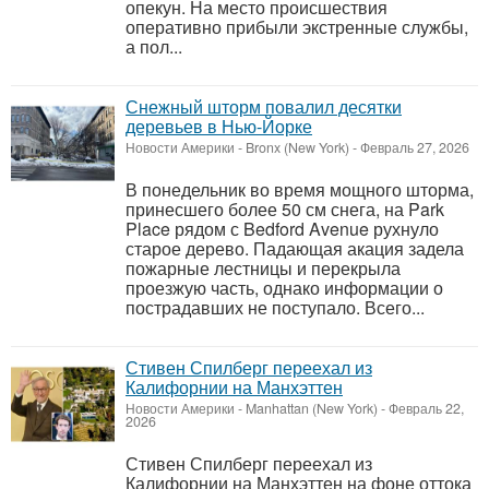
опекун. На место происшествия
оперативно прибыли экстренные службы,
а пол...
Снежный шторм повалил десятки
деревьев в Нью-Йорке
Новости Америки
-
Bronx (New York)
-
Февраль 27, 2026
В понедельник во время мощного шторма,
принесшего более 50 см снега, на Park
Place рядом с Bedford Avenue рухнуло
старое дерево. Падающая акация задела
пожарные лестницы и перекрыла
проезжую часть, однако информации о
пострадавших не поступало. Всего...
Стивен Спилберг переехал из
Калифорнии на Манхэттен
Новости Америки
-
Manhattan (New York)
-
Февраль 22,
2026
Стивен Спилберг переехал из
Калифорнии на Манхэттен на фоне оттока