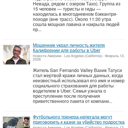
Невада, рядом с озером Тахо). Группа из
15 человек — туристы и гиды —
находилась в многодневном бэккантри-
походе (вне трасс). Около 11:30 утра
сошла мощная лавина и накрыла людей
пр...
Мошенник украл личность жителя
Калифорнии для работы в Uber
Новости Америки
-
Los Angeles (California)
-
Февраль 13,
2026
Житель San Fernando Valley Вахик Татуси
стал жертвой кражи личных данных, когда
неизвестный использовал его имя и номер
социального страхования для работы
водителем в Uber. Семья узнала о
преступлении после получения
приветственного пакета от компани...
Футбольного тренера-нелегала могут
приговорить к казни за убийство подростка
Новости Америки
-
Los Angeles (California)
-
Февраль 13,