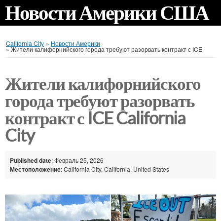
Новости Америки США
California City
»
Новости Америки
»
Жители калифорнийского города требуют разорвать контракт с ICE
Жители калифорнийского
города требуют разорвать
контракт с ICE California
City
Published date
: Февраль 25, 2026
Местоположение
: California City, California, United States