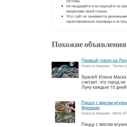
системы
Не продавайте и не покупайте за пр
пределами своей страны
Этот сайт не занимается денежными
гарантированные переводы и не пре
Похожие объявления
Первый город на Лун
Новости Америки
-
Trenton (
SpaceX Илона Маска 
считает, что город не
Луну каждые 10 дней
Пиццу с мясом игуан
Флориде
Новости Америки
-
Miami (Fl
Пиццу с мясом игуан