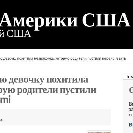
 Америки США
ий США
ю девочку похитила незнакомка, которую родители пустили переночевать
ю девочку похитила
рую родители пустили
С
ami
В
з
с
es
В