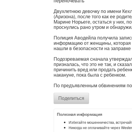
переночевать
Двухлетнюю девочку по имени Кехл
(Аризона), после того как ее роди
Марине Норьеге, остаться у них, по
проснулись рано утром и обнаружил
Полиция Аводейла получила запис
информацию от женщины, которая 
нашли в безопасности на заправке 
Подозреваемая сначала утверждала
призналась, что это не так, и сказ
причинить вред или продать ребен
накануне, пока была с ребенком.
По предъявленным обвинениям под
Поделиться
Полезная информация
Избегайте мошенничества, встречайт
Никогда не оплачивайте через Weste