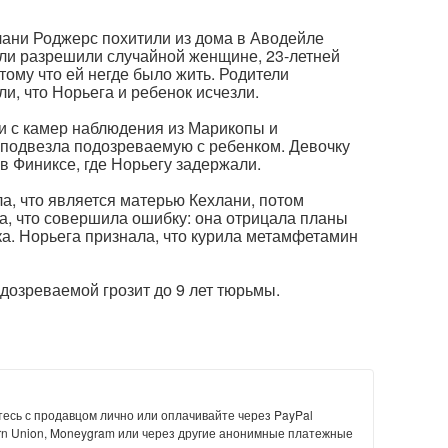
ани Роджерс похитили из дома в Аводейле
тели разрешили случайной женщине, 23-летней
тому что ей негде было жить. Родители
и, что Норьега и ребенок исчезли.
и с камер наблюдения из Марикопы и
подвезла подозреваемую с ребенком. Девочку
в Финиксе, где Норьегу задержали.
, что является матерью Кехлани, потом
ала, что совершила ошибку: она отрицала планы
ка. Норьега признала, что курила метамфетамин
озреваемой грозит до 9 лет тюрьмы.
есь с продавцом лично или оплачивайте через PayPal
rn Union, Moneygram или через другие анонимные платежные