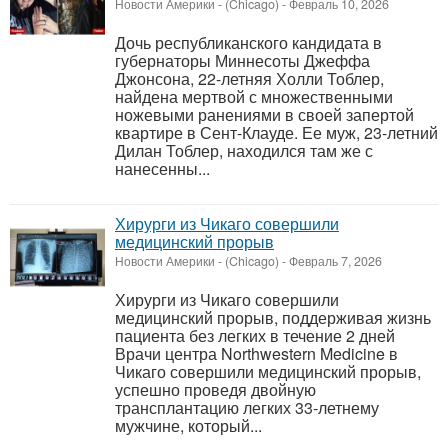
Новости Америки
-
(Chicago)
-
Февраль 10, 2026
Дочь республиканского кандидата в
губернаторы Миннесоты Джеффа
Джонсона, 22-летняя Холли Тоблер,
найдена мертвой с множественными
ножевыми ранениями в своей запертой
квартире в Сент-Клауде. Ее муж, 23-летний
Дилан Тоблер, находился там же с
нанесенны...
Хирурги из Чикаго совершили
медицинский прорыв
Новости Америки
-
(Chicago)
-
Февраль 7, 2026
Хирурги из Чикаго совершили
медицинский прорыв, поддерживая жизнь
пациента без легких в течение 2 дней
Врачи центра Northwestern Medicine в
Чикаго совершили медицинский прорыв,
успешно проведя двойную
трансплантацию легких 33-летнему
мужчине, который...