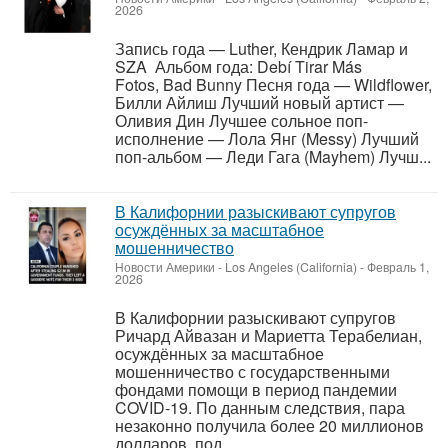
2026
Запись года — Luther, Кендрик Ламар и
SZA Альбом года: Debí Tirar Más
Fotos, Bad Bunny Песня года — Wildflower,
Билли Айлиш Лучший новый артист —
Оливия Дин Лучшее сольное поп-
исполнение — Лола Янг (Messy) Лучший
поп-альбом — Леди Гага (Mayhem) Лучш...
В Калифорнии разыскивают супругов
осуждённых за масштабное
мошенничество
Новости Америки
-
Los Angeles (California)
-
Февраль 1,
2026
В Калифорнии разыскивают супругов
Ричард Айвазан и Мариетта Терабелиан,
осуждённых за масштабное
мошенничество с государственными
фондами помощи в период пандемии
COVID-19. По данным следствия, пара
незаконно получила более 20 миллионов
долларов, под...