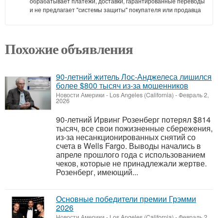
обрабатывает платежи, доставки, гарантированные переводы
и не предлагает "системы защиты" покупателя или продавца
Похожие объявления
90-летний житель Лос-Анджелеса лишился
более $800 тысяч из-за мошенников
Новости Америки
-
Los Angeles (California)
-
Февраль 2,
2026
90-летний Ирвинг Розенберг потерял $814
тысяч, все свои пожизненные сбережения,
из-за несанкционированных снятий со
счета в Wells Fargo. Выводы начались в
апреле прошлого года с использованием
чеков, которые не принадлежали жертве.
Розенберг, имеющий...
Основные победители премии Грэмми
2026
Новости Америки
-
Los Angeles (California)
-
Февраль 2,