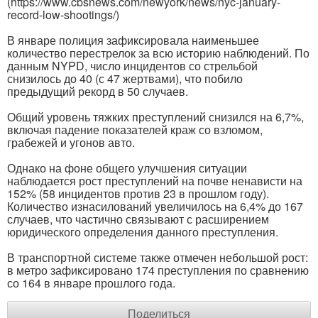
(https://www.cbsnews.com/newyork/news/nyc-january-
record-low-shootings/)
В январе полиция зафиксировала наименьшее
количество перестрелок за всю историю наблюдений. По
данным NYPD, число инцидентов со стрельбой
снизилось до 40 (с 47 жертвами), что побило
предыдущий рекорд в 50 случаев.
Общий уровень тяжких преступлений снизился на 6,7%,
включая падение показателей краж со взломом,
грабежей и угонов авто.
Однако на фоне общего улучшения ситуации
наблюдается рост преступлений на почве ненависти на
152% (58 инцидентов против 23 в прошлом году).
Количество изнасилований увеличилось на 6,4% до 167
случаев, что частично связывают с расширением
юридического определения данного преступления.
В транспортной системе также отмечен небольшой рост:
в метро зафиксировано 174 преступления по сравнению
со 164 в январе прошлого года.
Поделиться