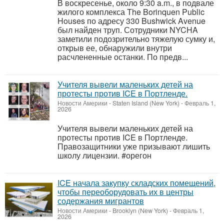
В воскресенье, около 9:30 a.m., в подвале
жилого комплекса The Borinquen Public
Houses по адресу 330 Bushwick Avenue
был найден труп. Сотрудники NYCHA
заметили подозрительно тяжелую сумку и,
открыв ее, обнаружили внутри
расчлененные останки. По предв...
Учителя вывели маленьких детей на
протесты против ICE в Портленде.
Новости Америки
-
Staten Island (New York)
-
Февраль 1,
2026
Учителя вывели маленьких детей на
протесты против ICE в Портленде.
Правозащитники уже призывают лишить
школу лицензии. #орегон
ICE начала закупку складских помещений,
чтобы переоборудовать их в центры
содержания мигрантов
Новости Америки
-
Brooklyn (New York)
-
Февраль 1,
2026