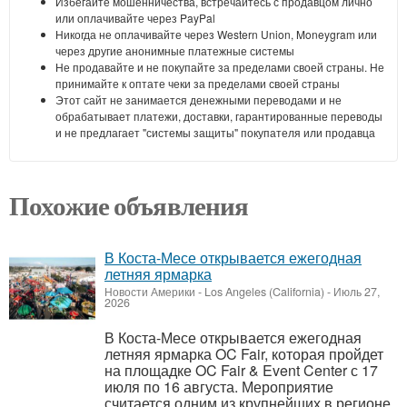
Избегайте мошенничества, встречайтесь с продавцом лично
или оплачивайте через PayPal
Никогда не оплачивайте через Western Union, Moneygram или
через другие анонимные платежные системы
Не продавайте и не покупайте за пределами своей страны. Не
принимайте к оптате чеки за пределами своей страны
Этот сайт не занимается денежными переводами и не
обрабатывает платежи, доставки, гарантированные переводы
и не предлагает "системы защиты" покупателя или продавца
Похожие объявления
В Коста-Месе открывается ежегодная
летняя ярмарка
Новости Америки
-
Los Angeles (California)
-
Июль 27,
2026
В Коста-Месе открывается ежегодная
летняя ярмарка OC Fair, которая пройдет
на площадке OC Fair & Event Center с 17
июля по 16 августа. Мероприятие
считается одним из крупнейших в регионе