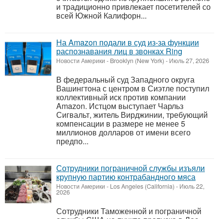
и традиционно привлекает посетителей со
всей Южной Калифорн...
На Amazon подали в суд из-за функции
распознавания лиц в звонках Ring
Новости Америки
-
Brooklyn (New York)
-
Июль 27, 2026
В федеральный суд Западного округа
Вашингтона с центром в Сиэтле поступил
коллективный иск против компании
Amazon. Истцом выступает Чарльз
Сигвальт, житель Вирджинии, требующий
компенсации в размере не менее 5
миллионов долларов от имени всего
предпо...
Сотрудники пограничной службы изъяли
крупную партию контрабандного мяса
Новости Америки
-
Los Angeles (California)
-
Июль 22,
2026
Сотрудники Таможенной и пограничной