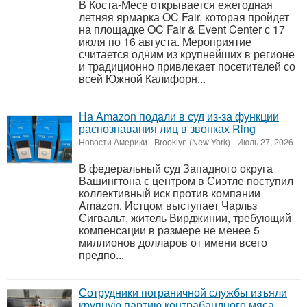
В Коста-Месе открывается ежегодная
летняя ярмарка OC Fair, которая пройдет
на площадке OC Fair & Event Center с 17
июля по 16 августа. Мероприятие
считается одним из крупнейших в регионе
и традиционно привлекает посетителей со
всей Южной Калифорн...
На Amazon подали в суд из-за функции
распознавания лиц в звонках Ring
Новости Америки
-
Brooklyn (New York)
-
Июль 27, 2026
В федеральный суд Западного округа
Вашингтона с центром в Сиэтле поступил
коллективный иск против компании
Amazon. Истцом выступает Чарльз
Сигвальт, житель Вирджинии, требующий
компенсации в размере не менее 5
миллионов долларов от имени всего
предпо...
Сотрудники пограничной службы изъяли
крупную партию контрабандного мяса