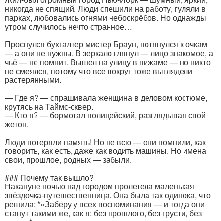
никогда не спящий. Люди спешили на работу, гуляли в
парках, любовались огнями небоскрёбов. Но однажды
утром случилось нечто странное…
Проснулся бухгалтер мистер Браун, потянулся к очкам
— а они не нужны. В зеркало глянул — лицо знакомое, а
чьё — не помнит. Вышел на улицу в пижаме — но никто
не смеялся, потому что все вокруг тоже выглядели
растерянными.
— Где я? — спрашивала женщина в деловом костюме,
крутясь на Таймс-сквер.
— Кто я? — бормотал полицейский, разглядывая свой
жетон.
Люди потеряли память! Но не всю — они помнили, как
говорить, как есть, даже как водить машины. Но имена
свои, прошлое, родных — забыли.
### Почему так вышло?
Накануне ночью над городом пролетела маленькая
звёздочка-путешественница. Она была так одинока, что
решила: *«Заберу у всех воспоминания — и тогда они
станут такими же, как я: без прошлого, без грусти, без