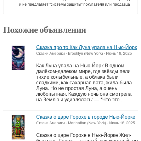
и не предлагает "системы защиты" покупателя или продавца
Похожие объявления
Сказка про то Как Луна упала на Нью-Йорк
Сказки Америки
-
Brooklyn (New York)
-
Июнь 18, 2025
Как Луна упала на Нью-Йорк В одном
далёком-далёком мире, где звёзды пели
тихие колыбельные, а облака были
сладкими, как сахарная вата, жила-была
Луна. Но не простая Луна, а очень
любопытная. Каждую ночь она смотрела
на Землю и удивлялась: — *Что это ...
Сказка о царе Горохе в городе Нью-Йорке
Сказки Америки
-
Manhattan (New York)
-
Июнь 18, 2025
Сказка о царе Горохе в Нью-Йорке Жил-
был царь Горох — старый, чудаковатый, но