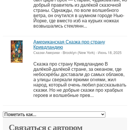
добрый правитель из далёкой сказочной
страны. Однажды, по воле волшебного
ветра, он очутился в шумном городе Нью-
Йорке, где вместо изб на курьих ножках
возвышались стеклянн...
Американская Сказка про страну
Кривдландию
Сказки Америки
-
Brooklyn (New York)
-
Июнь 18, 2025
Сказка про страну Кривдландию В
далёкой-далёкой стране, за океаном, где
небоскрёбы доставали до самых облаков,
а улицы сверкали яркими огнями, жил
народ, который очень любил рассказывать
сказки. Но не добрые сказки про храбрых
героев и волшебные прев...
Связаться с автором