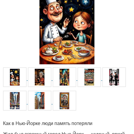
Как в Нью-Йорке люди память потеряли
Жил-был огромный город Нью-Йорк — шумный, яркий,