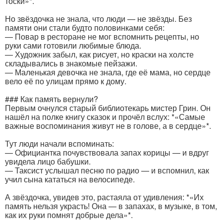
тоски»*.
Но звёздочка не знала, что люди — не звёзды. Без
памяти они стали будто половинками себя:
— Повар в ресторане не мог вспомнить рецепты, но
руки сами готовили любимые блюда.
— Художник забыл, как рисует, но краски на холсте
складывались в знакомые пейзажи.
— Маленькая девочка не знала, где её мама, но сердце
вело её по улицам прямо к дому.
### Как память вернули?
Первым очнулся старый библиотекарь мистер Грин. Он
нашёл на полке книгу сказок и прочёл вслух: *«Самые
важные воспоминания живут не в голове, а в сердце»*.
Тут люди начали вспоминать:
— Официантка почувствовала запах корицы — и вдруг
увидела лицо бабушки.
— Таксист услышал песню по радио — и вспомнил, как
учил сына кататься на велосипеде.
А звёздочка, увидев это, растаяла от удивления: *«Их
память нельзя украсть! Она — в запахах, в музыке, в том,
как их руки помнят добрые дела»*.