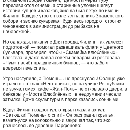
переливаются огнями, а старинные улочки шепчут
истории купцов и казаков, жил да был петух по имени
Филипп. Каждое утро он взлетал на шпиль Знаменского
собора и звонко кукарекал, будя весь город: от строгих
чиновников в администрации до рыбаков на
набережной.
Но однажды, накануне Дня города, Филипп так увлёкся
подготовкой — помогал развешивать флаги у Цветного
бульвара, проверял, чтобы «Скамейка влюблённых»
блестела, и даже давал советы поварам из ресторана
«Чум» насчёт праздничных блинов, — что забыл
вовремя лечь спать.
Утро наступило, а Тюмень… не проснулась! Солнце уже
играло в стёклах «Нефтяника», но на улице Республики
не звучал смех, кафе «Жан-Поль» не открывало двери, а
байкеры у «Моста Влюблённых» в недоумении чесали
затылки. Даже скульптуры в парке казались сонными.
Вдруг Филипп вздрогнул, открыл глаза и ахнул:
«Батюшки! Тюмень-то спит!» Он расправил крылья,
взметнулся на колокольню и закричал так, что эхо
разнеслось до деревни Парфёново: