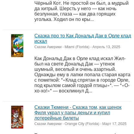
Чёрный Кот. Не простой он был, а мудрый
да хитрый. Шерсть у него — как ночь
безлунная, глаза — как два горящих
уголька. Ходил он по кры...
Сказка про то Как Дональд Дак в Орле клад
искал
Сказки Америки
-
Miami (Florida)
-
Апрель 13, 2025
Как Дональд Дак в Орле клад искал Жил-
был на свете Дональд Дак — утенок
шумный, веселый и очень азартный.
Однажды ему в лапки попала старая карта
с пометкой: *«Клад спрятан в городе Орле,
под крылом самой гордой птицы»*. — *«О-
хо-хо!»* — воскликнул Д...
Сказки Тюмени - Сказка том, как щенок
Филя украл у папы деньги и купил
лотерейные билеты
Сказки Америки
-
Orange City (Florida)
-
Март 17, 2025