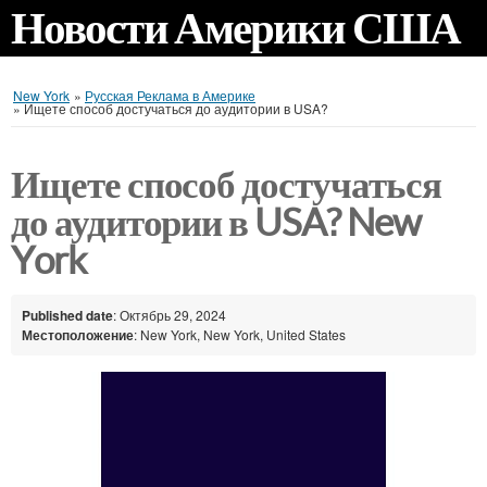
Новости Америки США
New York
»
Русская Реклама в Америке
»
Ищете способ достучаться до аудитории в USA?
Ищете способ достучаться
до аудитории в USA? New
York
Published date
: Октябрь 29, 2024
Местоположение
: New York, New York, United States