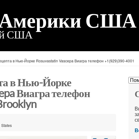
 Америки США
ий США
ецепта в Нью-Йорке Rosuvastatin Vascepa Виагра телефон +1(929)390-4001
та в Нью-Йорке
cepa Виагра телефон
С
Brooklyn
В
з
с
 States
В