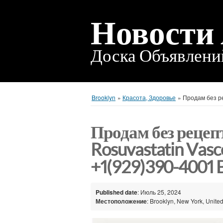
Новости
Доска Объявлен
Brooklyn
»
Красота, Здоровье
»
Продам без р
Продам без рецеп
Rosuvastatin Vas
+1(929)390-4001 
Published date
: Июль 25, 2024
Местоположение
: Brooklyn, New York, United