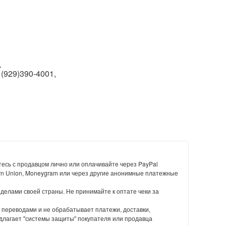
.
(929)390-4001,
есь с продавцом лично или оплачивайте через PayPal
rn Union, Moneygram или через другие анонимные платежные
еделами своей страны. Не принимайте к оптате чеки за
 переводами и не обрабатывает платежи, доставки,
длагает "системы защиты" покупателя или продавца