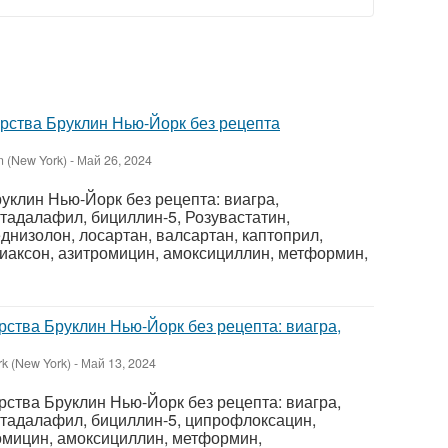
рства Бруклин Нью-Йорк без рецепта
n (New York)
-
Май 26, 2024
уклин Нью-Йорк без рецепта: виагра,
 тадалафил, бициллин-5, Розувастатин,
днизолон, лосартан, валсартан, каптоприл,
иаксон, азитромицин, амоксициллин, метформин,
рства Бруклин Нью-Йорк без рецепта: виагра,
k (New York)
-
Май 13, 2024
рства Бруклин Нью-Йорк без рецепта: виагра,
 тадалафил, бициллин-5, ципрофлоксацин,
омицин, амоксициллин, метформин,