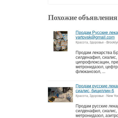
Похожие объявления
Продам Русские лека
vartovsk@gmail.com
Красота, Здоровье
-
Brookly
Продам лекарства Бр
силденафил, сиалис,
ципрофлоксацин, пре
метронидазол, цефтр
флюканозол, ...
Продам русские лека
сиалис, бициллин-5
Красота, Здоровье
-
New Yor
Продам русские лека
силденафил, сиалис,
метронидазол, азитр