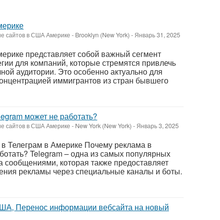
мерике
ие сайтов в США Америке
-
Brooklyn (New York)
-
Январь 31, 2025
мерике представляет собой важный сегмент
егии для компаний, которые стремятся привлечь
ной аудитории. Это особенно актуально для
концентрацией иммигрантов из стран бывшего
legram может не работать?
ие сайтов в США Америке
-
New York (New York)
-
Январь 3, 2025
 в Телеграм в Америке Почему реклама в
аботать? Telegram – одна из самых популярных
 сообщениями, которая также предоставляет
ния рекламы через специальные каналы и боты.
США, Перенос информации вебсайта на новый