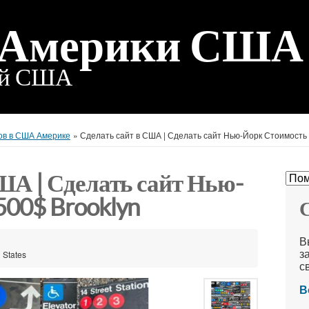
 Америки США
ий США
ов в США Америке
»
Сделать сайт в США | Сделать сайт Нью-Йорк Стоимость
ША | Сделать сайт Нью-
500$ Brooklyn
С
В
з
 States
с
В