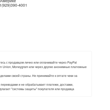
в Америке
1(929)390-4001
есь с продавцом лично или оплачивайте через PayPal
rn Union, Moneygram или через другие анонимные платежные
еделами своей страны. Не принимайте к оптате чеки за
 переводами и не обрабатывает платежи, доставки,
длагает "системы защиты" покупателя или продавца