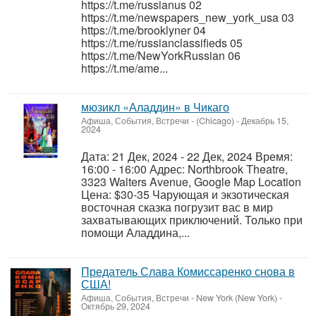
https://t.me/russianus 02
https://t.me/newspapers_new_york_usa 03
https://t.me/brooklyner 04
https://t.me/russianclassifieds 05
https://t.me/NewYorkRussian 06
https://t.me/ame...
мюзикл «Аладдин» в Чикаго
Афиша, События, Встречи
-
(Chicago)
-
Декабрь 15,
2024
Дата: 21 Дек, 2024 - 22 Дек, 2024 Время:
16:00 - 16:00 Адрес: Northbrook Theatre,
3323 Walters Avenue, Google Map Location
Цена: $30-35 Чарующая и экзотическая
восточная сказка погрузит вас в мир
захватывающих приключений. Только при
помощи Аладдина,...
Предатель Слава Комиссаренко снова в
США!
Афиша, События, Встречи
-
New York (New York)
-
Октябрь 29, 2024